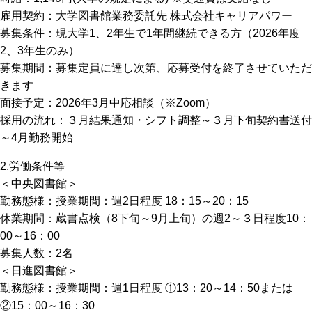
雇用契約：大学図書館業務委託先 株式会社キャリアパワー
募集条件：現大学1、2年生で1年間継続できる方（2026年度
2、3年生のみ）
募集期間：募集定員に達し次第、応募受付を終了させていただ
きます
面接予定：2026年3月中応相談（※Zoom）
採用の流れ：３月結果通知・シフト調整～３月下旬契約書送付
～4月勤務開始
2.労働条件等
＜中央図書館＞
勤務態様：授業期間：週2日程度 18：15～20：15
休業期間：蔵書点検（8下旬～9月上旬）の週2～３日程度10：
00～16：00
募集人数：2名
＜日進図書館＞
勤務態様：授業期間：週1日程度 ①13：20～14：50または
②15：00～16：30