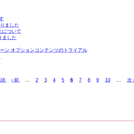
す
まりました
止について
りました
ペーン オプションコンテンツのトライアル
て
先頭
前
‹ 前
…
ペ
2
ペ
3
ペ
4
ペ
5
カ
6
ペ
7
ペ
8
ペ
9
ペ
10
…
次
次 
ペ
ー
ー
ー
ー
レ
ー
ー
ー
ー
ペ
ー
ジ
ジ
ジ
ジ
ン
ジ
ジ
ジ
ジ
ー
ジ
ト
ジ
ペ
ー
ジ