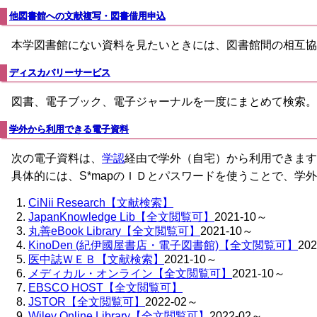
他図書館への文献複写・図書借用申込
本学図書館にない資料を見たいときには、図書館間の相互協
ディスカバリーサービス
図書、電子ブック、電子ジャーナルを一度にまとめて検索。
学外から利用できる電子資料
次の電子資料は、
学認
経由で学外（自宅）から利用できます
具体的には、S*mapのＩＤとパスワードを使うことで、学
CiNii Research【文献検索】
JapanKnowledge Lib【全文閲覧可】
2021-10～
丸善eBook Library【全文閲覧可】
2021-10～
KinoDen (紀伊國屋書店・電子図書館)【全文閲覧可】
20
医中誌ＷＥＢ【文献検索】
2021-10～
メディカル・オンライン【全文閲覧可】
2021-10～
EBSCO HOST【全文閲覧可】
JSTOR【全文閲覧可】
2022-02～
Wiley Online Library【全文閲覧可】
2022-02～