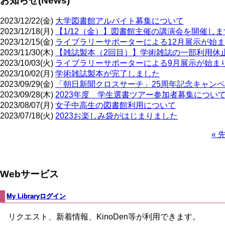
お知らせ(News)
2023/12/22(金)
大学図書館アルバイト募集について
2023/12/18(月)
【1/12（金）】図書館主催の講演会を開催しま
2023/12/15(金)
ライブラリーサポーターによる12月展示が始
2023/11/30(木)
【雑誌製本（2回目）】学術雑誌の一部利用休
2023/10/03(火)
ライブラリーサポーターによる9月展示が始ま
2023/10/02(月)
学術雑誌製本が完了しました
2023/09/29(金)
「朝日新聞クロスサーチ」25周年記念キャン
2023/09/28(木)
2023年度 学生選書ツアー参加者募集につい
2023/08/07(月)
女子中高生の図書館利用について
2023/07/18(火)
2023お楽しみ袋がはじまりました
先
« 
頭
ペ
ペ
ー
ー
ジ
Webサービス
ジ
送
り
My Libraryログイン
リクエスト、新着情報、KinoDen等が利用できます。