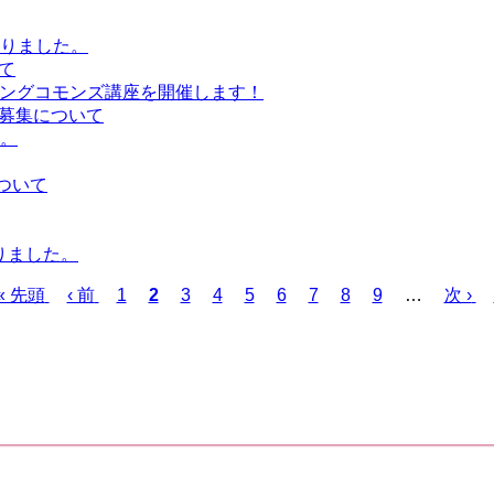
まりました。
て
ーニングコモンズ講座を開催します！
募集について
た。
ついて
りました。
先
« 先頭
前
‹ 前
ペ
1
カ
2
ペ
3
ペ
4
ペ
5
ペ
6
ペ
7
ペ
8
ペ
9
…
次
次 ›
頭
ペ
ー
レ
ー
ー
ー
ー
ー
ー
ー
ペ
ペ
ー
ジ
ン
ジ
ジ
ジ
ジ
ジ
ジ
ジ
ー
ー
ジ
ト
ジ
ジ
ペ
ー
ジ