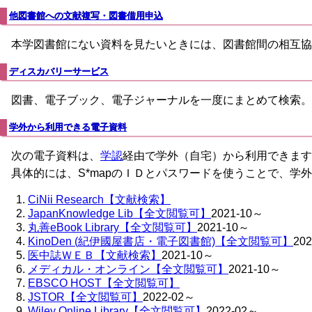
他図書館への文献複写・図書借用申込
本学図書館にない資料を見たいときには、図書館間の相互協
ディスカバリーサービス
図書、電子ブック、電子ジャーナルを一度にまとめて検索。
学外から利用できる電子資料
次の電子資料は、
学認
経由で学外（自宅）から利用できます
具体的には、S*mapのＩＤとパスワードを使うことで、学
CiNii Research【文献検索】
JapanKnowledge Lib【全文閲覧可】
2021-10～
丸善eBook Library【全文閲覧可】
2021-10～
KinoDen (紀伊國屋書店・電子図書館)【全文閲覧可】
20
医中誌ＷＥＢ【文献検索】
2021-10～
メディカル・オンライン【全文閲覧可】
2021-10～
EBSCO HOST【全文閲覧可】
JSTOR【全文閲覧可】
2022-02～
Wiley Online Library【全文閲覧可】
2022-02～