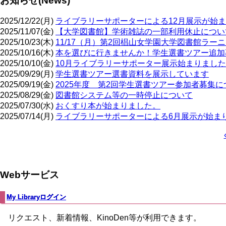
お知らせ(News)
2025/12/22(月)
ライブラリーサポーターによる12月展示が始
2025/11/07(金)
【大学図書館】学術雑誌の一部利用休止につい
2025/10/23(木)
11/17（月）第2回椙山女学園大学図書館ラ
2025/10/16(木)
本を選びに行きませんか！学生選書ツアー追加
2025/10/10(金)
10月ライブラリーサポーター展示始まりまし
2025/09/29(月)
学生選書ツアー選書資料を展示しています
2025/09/19(金)
2025年度 第2回学生選書ツアー参加者募集に
2025/08/29(金)
図書館システム等の一時停止について
2025/07/30(水)
おくすり本が始まりました。
2025/07/14(月)
ライブラリーサポーターによる6月展示が始ま
ペ
ー
ジ
Webサービス
送
り
My Libraryログイン
リクエスト、新着情報、KinoDen等が利用できます。