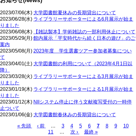
お知らせ(News)
2023/07/06(木)
大学図書館夏休みの長期貸出について
2023/06/28(水)
ライブラリーサポーターによる6月展示が始ま
りました
2023/06/08(木)
【雑誌製本】学術雑誌の一部利用休止について
2023/05/29(月)
館内展示「平安時代から続く日本の遊び」のご
案内
2023/05/08(月)
2023年度 学生選書ツアー参加者募集につい
て
2023/04/01(土)
大学図書館の利用について（2023年4月1日以
降）
2023/03/28(火)
ライブラリーサポーターによる3月展示が始ま
りました
2023/01/19(木)
ライブラリーサポーターによる1月展示が始ま
りました
2023/01/12(木)
NIIシステム停止に伴う文献複写受付の一時停
止ついて
2023/01/06(金)
大学図書館春休みの長期貸出について
先
« 先頭
前
‹ 前
…
ペ
3
ペ
4
ペ
5
ペ
6
カ
7
ペ
8
ペ
9
ペ
10
頭
ペ
11
…
ー
ー
次
次 ›
ー
最
最終 »
ー
レ
ー
ー
ー
ペ