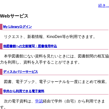
ペ
ー
ジ
ジ
ペ
ジ
終
ジ
ン
ジ
ジ
ジ
ー
続き...
ー
ジ
ー
ペ
ト
ジ
ジ
ジ
ー
ペ
送
Webサービス
ジ
ー
り
ジ
My Libraryログイン
リクエスト、新着情報、KinoDen等が利用できます。
他図書館への文献複写・図書借用申込
本学図書館にない資料を見たいときには、図書館間の相互協
力を利用し、資料を入手することができます。
ディスカバリーサービス
図書、電子ブック、電子ジャーナルを一度にまとめて検索。
学外から利用できる電子資料
次の電子資料は、
学認
経由で学外（自宅）から利用できま
す。