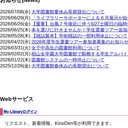
お知らせ(News)
2026/07/08(水)
大学図書館夏休み長期貸出について
2026/06/29(月)
「ライブラリーサポーターによる６月展示が始
2026/06/26(金)
【重要】台風７号接近に伴う6/27土曜日の臨
2026/06/25(木)
本を選びに行きませんか！学生選書ツアー追加
2026/05/28(木)
【雑誌製本】学術雑誌の一部利用休止について
2026/04/22(水)
2026年度学生選書ツアー参加者募集のお知ら
2026/03/31(火)
女子中高生の図書館利用について
2026/02/02(月)
椙山女学園大学図書館で勤務する学生アルバイト
2026/01/22(木)
図書館システムの一時停止について
2025/12/26(金)
大学図書館春休みの長期貸出について
ペ
ー
ジ
Webサービス
送
り
My Libraryログイン
リクエスト、新着情報、KinoDen等が利用できます。