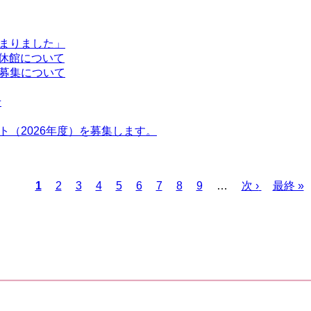
まりました」
時休館について
募集について
せ
（2026年度）を募集します。
カ
1
ペ
2
ペ
3
ペ
4
ペ
5
ペ
6
ペ
7
ペ
8
ペ
9
…
次
次 ›
最
最終 »
レ
ー
ー
ー
ー
ー
ー
ー
ー
ペ
終
ン
ジ
ジ
ジ
ジ
ジ
ジ
ジ
ジ
ー
ペ
ト
ジ
ー
ペ
ジ
ー
ジ