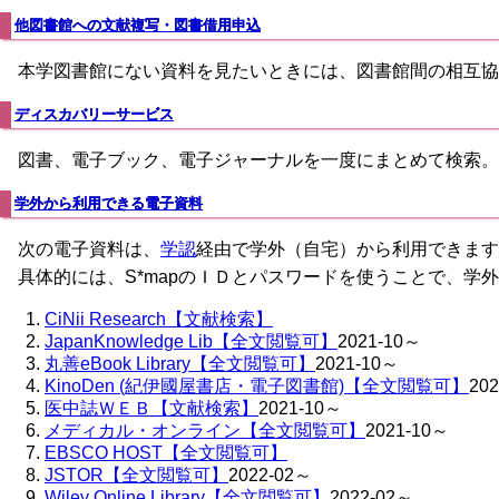
他図書館への文献複写・図書借用申込
本学図書館にない資料を見たいときには、図書館間の相互協
ディスカバリーサービス
図書、電子ブック、電子ジャーナルを一度にまとめて検索。
学外から利用できる電子資料
次の電子資料は、
学認
経由で学外（自宅）から利用できます
具体的には、S*mapのＩＤとパスワードを使うことで、学
CiNii Research【文献検索】
JapanKnowledge Lib【全文閲覧可】
2021-10～
丸善eBook Library【全文閲覧可】
2021-10～
KinoDen (紀伊國屋書店・電子図書館)【全文閲覧可】
20
医中誌ＷＥＢ【文献検索】
2021-10～
メディカル・オンライン【全文閲覧可】
2021-10～
EBSCO HOST【全文閲覧可】
JSTOR【全文閲覧可】
2022-02～
Wiley Online Library【全文閲覧可】
2022-02～