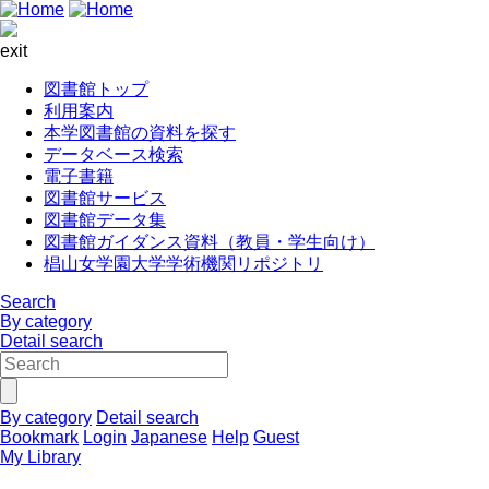
exit
図書館トップ
利用案内
本学図書館の資料を探す
データベース検索
電子書籍
図書館サービス
図書館データ集
図書館ガイダンス資料（教員・学生向け）
椙山女学園大学学術機関リポジトリ
Search
By category
Detail search
By category
Detail search
Bookmark
Login
Japanese
Help
Guest
My Library