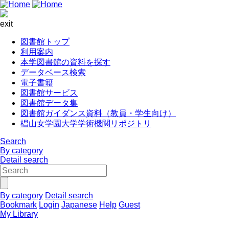
exit
図書館トップ
利用案内
本学図書館の資料を探す
データベース検索
電子書籍
図書館サービス
図書館データ集
図書館ガイダンス資料（教員・学生向け）
椙山女学園大学学術機関リポジトリ
Search
By category
Detail search
By category
Detail search
Bookmark
Login
Japanese
Help
Guest
My Library