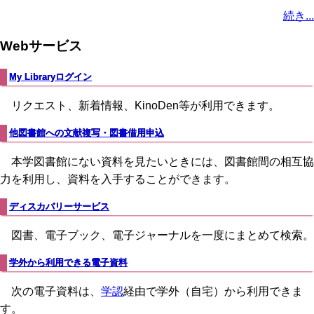
ペ
ー
ジ
ジ
ペ
ジ
終
ジ
ン
ジ
ジ
ジ
ー
続き...
ー
ジ
ー
ペ
ト
ジ
ジ
ジ
ー
ペ
送
Webサービス
ジ
ー
り
ジ
My Libraryログイン
リクエスト、新着情報、KinoDen等が利用できます。
他図書館への文献複写・図書借用申込
本学図書館にない資料を見たいときには、図書館間の相互協
力を利用し、資料を入手することができます。
ディスカバリーサービス
図書、電子ブック、電子ジャーナルを一度にまとめて検索。
学外から利用できる電子資料
次の電子資料は、
学認
経由で学外（自宅）から利用できま
す。