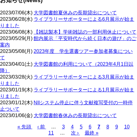
お知らせ(News)
2023/07/06(木)
大学図書館夏休みの長期貸出について
2023/06/28(水)
ライブラリーサポーターによる6月展示が始ま
りました
2023/06/08(木)
【雑誌製本】学術雑誌の一部利用休止について
2023/05/29(月)
館内展示「平安時代から続く日本の遊び」のご
案内
2023/05/08(月)
2023年度 学生選書ツアー参加者募集につい
て
2023/04/01(土)
大学図書館の利用について（2023年4月1日以
降）
2023/03/28(火)
ライブラリーサポーターによる3月展示が始ま
りました
2023/01/19(木)
ライブラリーサポーターによる1月展示が始ま
りました
2023/01/12(木)
NIIシステム停止に伴う文献複写受付の一時停
止ついて
2023/01/06(金)
大学図書館春休みの長期貸出について
先
« 先頭
前
‹ 前
…
ペ
3
ペ
4
ペ
5
ペ
6
カ
7
ペ
8
ペ
9
ペ
10
頭
ペ
11
…
ー
ー
次
次 ›
ー
最
最終 »
ー
レ
ー
ー
ー
ペ